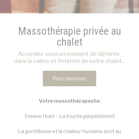
de l'utilisateur.
Nom
Fournisseur
Objectif
_deCookiesConsentID
D-edge
Remember user's
Cookie
consent on Cookies
Massothérapie privée au
Consent
and consent
Identifier.
chalet
_deCookiesConsentDeleteKey
D-edge
Remember user's
Cookie
consent on Cookies
Accordez-vous un moment de détente,
Consent
and consent
Identifier.
dans le calme et l’intimité de votre chalet...
_deCountryResp
D-edge
Remember user's
Cookie
consent on Cookies
Pour réservez
Consent
and consent
Identifier.
_deCookiesConsent
D-edge
Remember user's
Cookie
consent on Cookies
Votre massothérapeute:
Consent
and consent
Identifier.
Steeve Huet –
La touche gaspésienne!!
fb_cookie_law_consent
D-edge
Remember user's
Cookie
consent on Cookies
Consent
and consent
La gentillesse et la chaleur humaine sont au
Identifier.