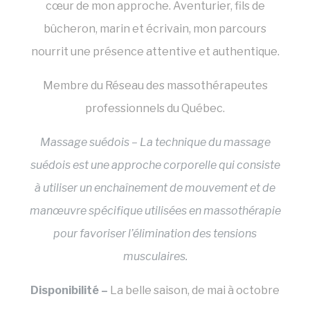
cœur de mon approche. Aventurier, fils de
bûcheron, marin et écrivain, mon parcours
Statistiques
nourrit une présence attentive et authentique.
Les cookies de ce type sont utilisés pour
collecter des informations sur le parcours
de navigation de l'utilisateur dans le but
Membre du Réseau des massothérapeutes
d'analyser les statistiques de manière
agrégée afin d'améliorer le site internet.
professionnels du Québec.
Il n'y a pas de cookies de ce type.
Massage suédois –
La technique du massage
Marketing et publicités
suédois est une approche corporelle qui consiste
Les cookies marketing seront
à utiliser un enchaînement de mouvement et de
principalement utilisés par des tiers pour
créer un profil d'utilisateur afin de suivre
son comportement et ses habitudes sur le
manœuvre spécifique utilisées en massothérapie
Web à des fins de marketing.
pour favoriser l’élimination des tensions
musculaires.
Données des utilisateurs publicitaires
Donnez votre consentement pour l'envoi
Disponibilité –
La belle saison, de mai à octobre
de données utilisateur liées à la publicité à
Google.