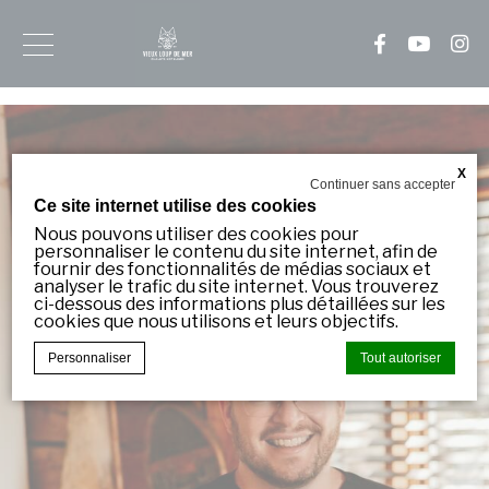
Inscrivez-
vous
à
notre
X
Continuer sans accepter
infolettre
Ce site internet utilise des cookies
Nous pouvons utiliser des cookies pour
Soyez
personnaliser le contenu du site internet, afin de
informé
fournir des fonctionnalités de médias sociaux et
en
analyser le trafic du site internet. Vous trouverez
avance
ci-dessous des informations plus détaillées sur les
cookies que nous utilisons et leurs objectifs.
de
nos
Personnaliser
Tout autoriser
nouveautés!
Courriel
*
Déclaration de cookie par
d-edge Macaron CMP
. Dernière mise à
jour: 2023-11-09.
Que sont les cookies?