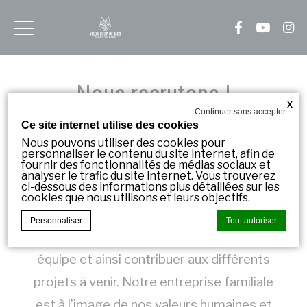
Inscrivez-
vous
à
Nous recrutons !
X
notre
Continuer sans accepter
Vous aimeriez faire partie de notre belle
Ce site internet utilise des cookies
infolettre
aventure?
Nous pouvons utiliser des cookies pour
Soyez
personnaliser le contenu du site internet, afin de
informé
fournir des fonctionnalités de médias sociaux et
Constamment en développement afin de
analyser le trafic du site internet. Vous trouverez
en
ci-dessous des informations plus détaillées sur les
avance
répondre aux standards de notre industrie,
cookies que nous utilisons et leurs objectifs.
de
nous recherchons actuellement de
nos
Personnaliser
Tout autoriser
nouveautés!
nouvelles personnes pour rejoindre notre
équipe et ainsi contribuer aux différents
Courriel
Déclaration de cookie par
d-edge Macaron CMP
. Dernière mise à
*
projets à venir. Notre entreprise familiale
jour: 2023-11-09.
est à l’image de nos valeurs humaines et
Que sont les cookies?