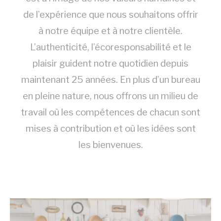
Les cookies sont de petits morceaux
de l’expérience que nous souhaitons offrir
S'INSCRIRE
d'informations textuelles qui sont utilisés
par le site internet pour améliorer
à notre équipe et à notre clientèle.
l'expérience utilisateur. Acceptez tous les
cookies ou choisissez les catégories que
L’authenticité, l’écoresponsabilité et le
vous souhaitez autoriser.
plaisir guident notre quotidien depuis
Nécessaire
maintenant 25 années. En plus d’un bureau
Les cookies nécessaires permettent au
en pleine nature, nous offrons un milieu de
site internet de se comporter
correctement en permettant des
travail où les compétences de chacun sont
fonctionnalités de base telles que les
connexions aux zones privées ou la
mises à contribution et où les idées sont
navigation sur le site.
les bienvenues.
Il n'y a pas de cookies de ce type.
Préférences
Les cookies de préférence permettent de
sauvegarder les préférences de
l'utilisateur pour la prochaine visite. Par
exemple, ils pourraient contenir la langue
de l'utilisateur.