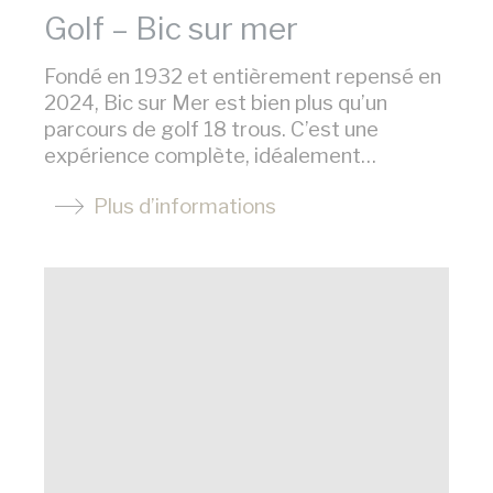
Golf – Bic sur mer
Préférences
Fondé en 1932 et entièrement repensé en
Les cookies de préférence permettent de
2024, Bic sur Mer est bien plus qu’un
sauvegarder les préférences de
parcours de golf 18 trous. C’est une
l'utilisateur pour la prochaine visite. Par
exemple, ils pourraient contenir la langue
expérience complète, idéalement…
de l'utilisateur.
Plus d’informations
Nom
Fournisseur
Objectif
_deCookiesConsentID
D-edge
Remember user's
Cookie
consent on Cookies
Consent
and consent
Identifier.
_deCookiesConsentDeleteKey
D-edge
Remember user's
Cookie
consent on Cookies
Consent
and consent
Identifier.
_deCountryResp
D-edge
Remember user's
Cookie
consent on Cookies
Consent
and consent
Identifier.
_deCookiesConsent
D-edge
Remember user's