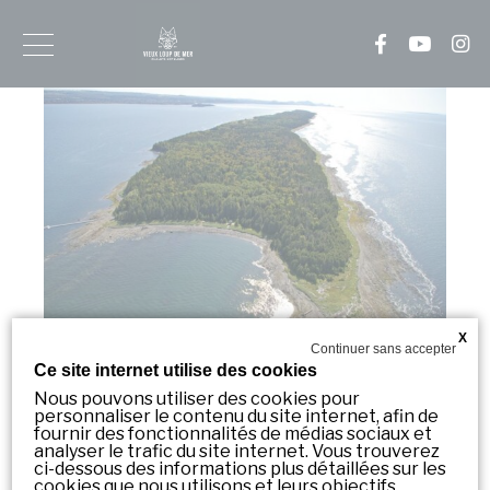
Inscrivez-
vous
à
notre
infolettre
Soyez
informé
en
avance
de
X
nos
Continuer sans accepter
nouveautés!
Ce site internet utilise des cookies
Nous pouvons utiliser des cookies pour
Excursion à l’Île Saint-
personnaliser le contenu du site internet, afin de
Courriel
fournir des fonctionnalités de médias sociaux et
Barnabé
*
analyser le trafic du site internet. Vous trouverez
ci-dessous des informations plus détaillées sur les
cookies que nous utilisons et leurs objectifs.