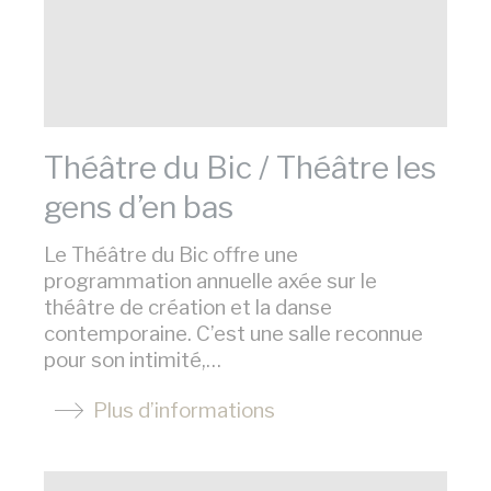
son comportement et ses habitudes sur le
Web à des fins de marketing.
Données des utilisateurs publicitaires
Donnez votre consentement pour l'envoi
de données utilisateur liées à la publicité à
Google.
Théâtre du Bic / Théâtre les
gens d’en bas
Annonces personnalisées
Le Théâtre du Bic offre une
Donner le consentement à des tiers pour
la publicité personnalisée
programmation annuelle axée sur le
théâtre de création et la danse
Confirmer la sélection
contemporaine. C’est une salle reconnue
Moins de détails
pour son intimité,…
Plus d’informations