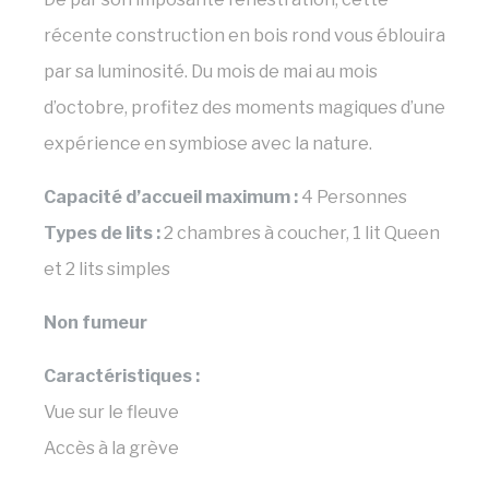
récente construction en bois rond vous éblouira
Données des utilisateurs publicitaires
par sa luminosité. Du mois de mai au mois
Donnez votre consentement pour l'envoi
de données utilisateur liées à la publicité à
d’octobre, profitez des moments magiques d’une
Google.
expérience en symbiose avec la nature.
Annonces personnalisées
Capacité d’accueil maximum :
4 Personnes
Donner le consentement à des tiers pour
la publicité personnalisée
Types de lits :
2 chambres à coucher, 1 lit Queen
et 2 lits simples
Confirmer la sélection
Moins de détails
Non fumeur
Caractéristiques :
Vue sur le fleuve
Accès à la grève