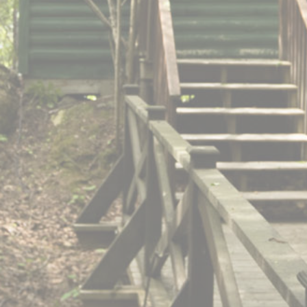
Préférences
Les cookies de préférence permettent de
sauvegarder les préférences de
l'utilisateur pour la prochaine visite. Par
exemple, ils pourraient contenir la langue
de l'utilisateur.
Nom
Fournisseur
Objectif
_deCookiesConsentID
D-edge
Remember user's
Cookie
consent on Cookies
Consent
and consent
Identifier.
_deCookiesConsentDeleteKey
D-edge
Remember user's
Cookie
consent on Cookies
Consent
and consent
Identifier.
_deCountryResp
D-edge
Remember user's
Cookie
consent on Cookies
Consent
and consent
Identifier.
_deCookiesConsent
D-edge
Remember user's
Cookie
consent on Cookies
Consent
and consent