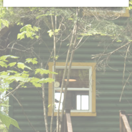
S'INSCRIRE
Déclaration de cookie par
d-edge Macaron CMP
. Dernière mise à
jour: 2023-11-09.
Que sont les cookies?
Les cookies sont de petits morceaux
d'informations textuelles qui sont utilisés
par le site internet pour améliorer
l'expérience utilisateur. Acceptez tous les
cookies ou choisissez les catégories que
vous souhaitez autoriser.
Nécessaire
Les cookies nécessaires permettent au
site internet de se comporter
correctement en permettant des
fonctionnalités de base telles que les
connexions aux zones privées ou la
navigation sur le site.
Il n'y a pas de cookies de ce type.