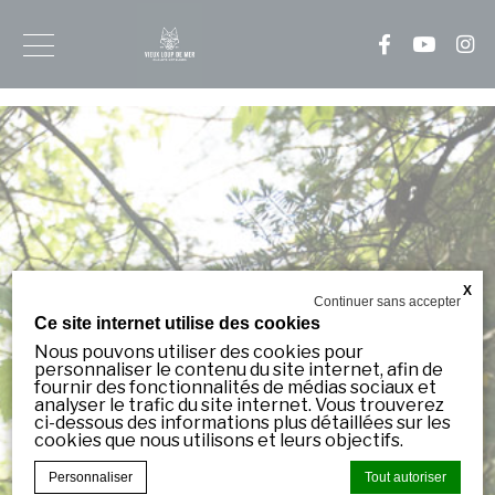
Inscrivez-
vous
à
notre
infolettre
Soyez
informé
en
X
Continuer sans accepter
avance
Ce site internet utilise des cookies
de
nos
Nous pouvons utiliser des cookies pour
nouveautés!
personnaliser le contenu du site internet, afin de
fournir des fonctionnalités de médias sociaux et
analyser le trafic du site internet. Vous trouverez
ci-dessous des informations plus détaillées sur les
Courriel
cookies que nous utilisons et leurs objectifs.
*
Personnaliser
Tout autoriser