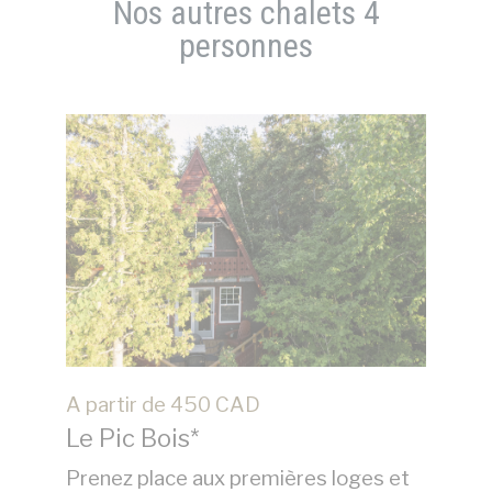
Nos autres chalets 4
personnes
A partir de
450
CAD
A 
Le Pic Bois*
L
1,
Prenez place aux premières loges et
De